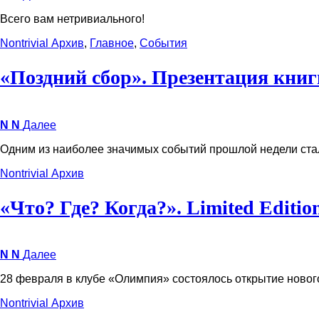
Всего вам нетривиального!
Nontrivial
Архив
,
Главное
,
События
«Поздний сбор». Презентация кни
N
N
Далее
Одним из наиболее значимых событий прошлой недели ста
Nontrivial
Архив
«Что? Где? Когда?». Limited Editio
N
N
Далее
28 февраля в клубе «Олимпия» состоялось открытие нового
Nontrivial
Архив