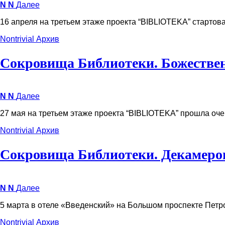
N
N
Далее
16 апреля на третьем этаже проекта “BIBLIOTEKA” стартов
Nontrivial
Архив
Сокровища Библиотеки. Божестве
N
N
Далее
27 мая на третьем этаже проекта “BIBLIOTEKA” прошла оче
Nontrivial
Архив
Сокровища Библиотеки. Декамеро
N
N
Далее
5 марта в отеле «Введенский» на Большом проспекте Пет
Nontrivial
Архив