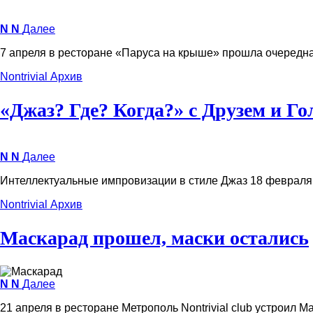
N
N
Далее
7 апреля в ресторане «Паруса на крыше» прошла очередн
Nontrivial
Архив
«Джаз? Где? Когда?» c Друзем и 
N
N
Далее
Интеллектуальные импровизации в стиле Джаз 18 февраля 
Nontrivial
Архив
Маскарад прошел, маски остались
N
N
Далее
21 апреля в ресторане Метрополь Nontrivial club устроил М