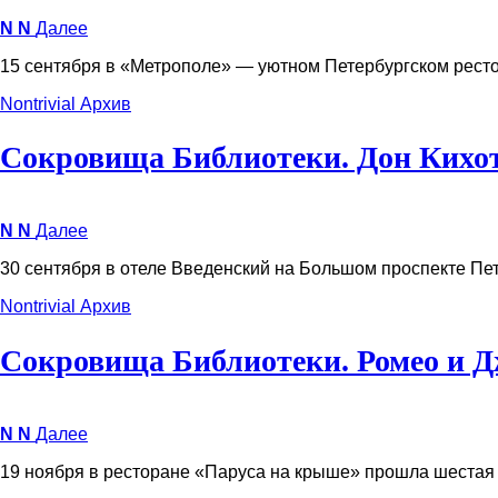
N
N
Далее
15 сентября в «Метрополе» — уютном Петербургском рест
Nontrivial
Архив
Сокровища Библиотеки. Дон Кихо
N
N
Далее
30 сентября в отеле Введенский на Большом проспекте Пе
Nontrivial
Архив
Сокровища Библиотеки. Ромео и Д
N
N
Далее
19 ноября в ресторане «Паруса на крыше» прошла шестая