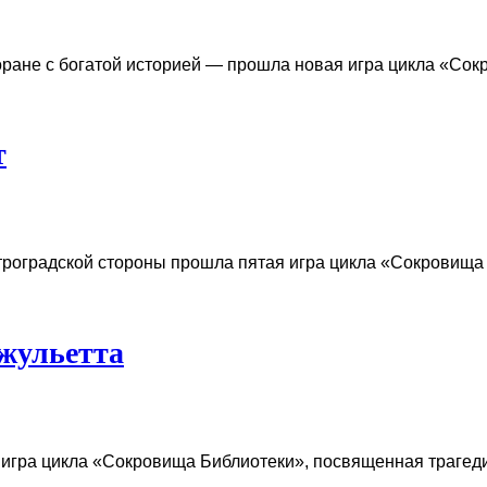
оране с богатой историей — прошла новая игра цикла «Со
т
троградской стороны прошла пятая игра цикла «Сокровища 
жульетта
 игра цикла «Сокровища Библиотеки», посвященная трагед