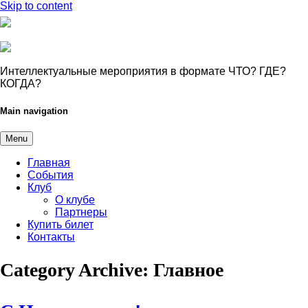
Skip to content
Интеллектуальные мероприятия в формате ЧТО? ГДЕ?
КОГДА?
Main navigation
Menu
Главная
События
Клуб
О клубе
Партнеры
Купить билет
Контакты
Category Archive:
Главное