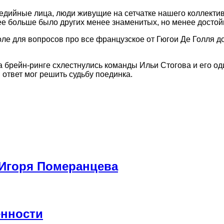
 медийные лица, люди живущие на сетчатке нашего коллекти
 ее больше было других менее знаменитых, но менее досто
ле для вопросов про все французское от Гюгои Де Голля д
а брейн-ринге схлестнулись команды Ильи Стогова и его о
ответ мог решить судьбу поединка.
 Игоря Померанцева
енности