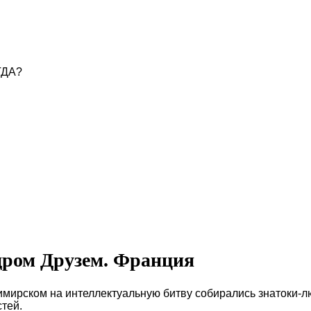
ГДА?
дром Друзем. Франция
имирском на интеллектуальную битву собирались знатоки-лю
тей.