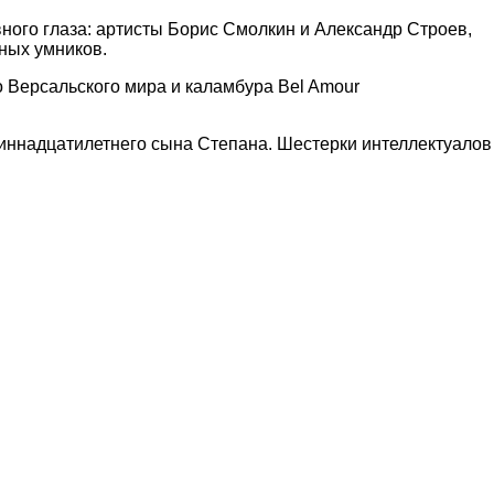
вного глаза: артисты Борис Смолкин и Александр Строев,
йных умников.
о Версальского мира и каламбура Bel Amour
диннадцатилетнего сына Степана. Шестерки интеллектуалов